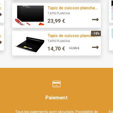
Q Nifogo 50*40
Tapis de cuisson plancha UMI 40*33
TAPIS PLANCHA
23,99
€
-18%
Tapis de cuisson plancha wavraging 180*40
TAPIS PLANCHA
14,70
€
17,99
€
Paiement
Tous les paiements sont sécurisés. Possibilité de
Ex