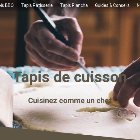
is BBQ
Tapis Pâtisserie
Tapis Plancha
Guides & Conseils
N
Tapis de cuisson
Cuisinez comme un chef