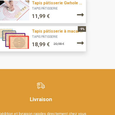
Tapis pâtisserie Gwhole 60*40
TAPIS PÂTISSERIE
11,99
€
-9%
Tapis pâtisserie à macaron & biscuit Lazymi
TAPIS PÂTISSERIE
18,99
€
20,98
€
Livraison
pédition et livraison rapides directement chez vous