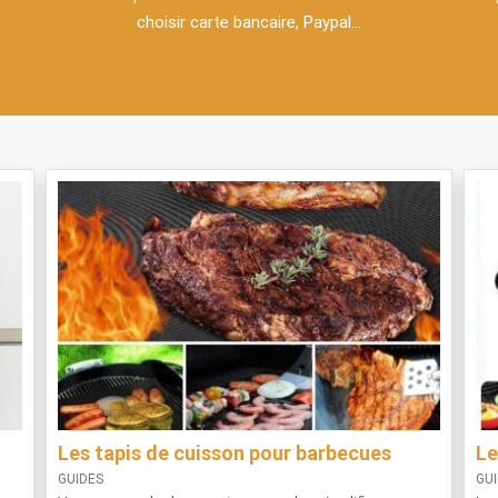
choisir carte bancaire, Paypal...
Les tapis de cuisson pour barbecues
Le
GUIDES
GU