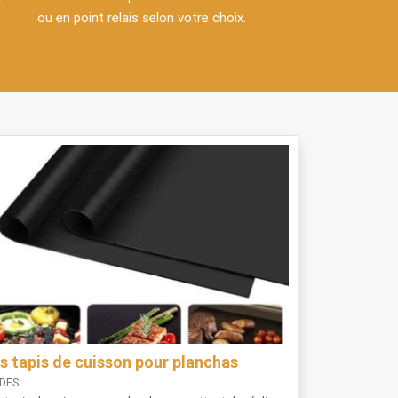
ou en point relais selon votre choix.
s tapis de cuisson pour planchas
IDES