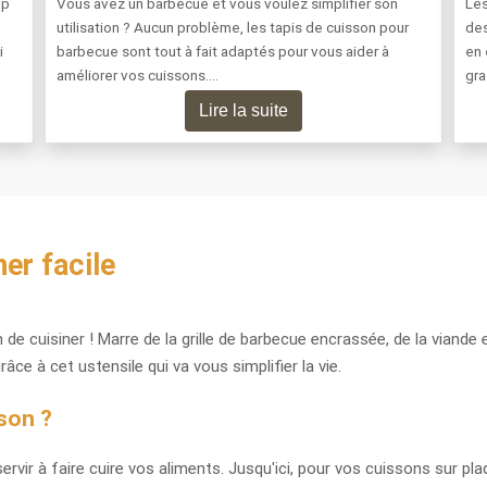
up
Vous avez un barbecue et vous voulez simplifier son
Les
utilisation ? Aucun problème, les tapis de cuisson pour
des
i
barbecue sont tout à fait adaptés pour vous aider à
en 
améliorer vos cuissons….
gr
Lire la suite
er facile
de cuisiner ! Marre de la grille de barbecue encrassée, de la viande e
âce à cet ustensile qui va vous simplifier la vie.
sson ?
vir à faire cuire vos aliments. Jusqu'ici, pour vos cuissons sur pla